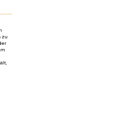
n
h zu
der
 am
lt,